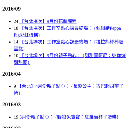
2016/09
24
【台北場次】9月份花藝課程
18
【台北場次】工作室點心課最終場： {佩佩豬Peppa
Pig彩虹蛋糕}
14
【台北場次】工作室點心課最終場： {拉拉熊棒棒糖
蛋糕}
10
【台北場次】9月份親子點心： {甜甜圈阿尼：迷你烤
甜甜圈}
2016/04
9
【台北】4月份親子點心： {長髮公主：古巴起司辮子
捲}
2016/03
19
3月份親子點心： {野狼兔寶寶：紅蘿蔔杯子蛋糕}